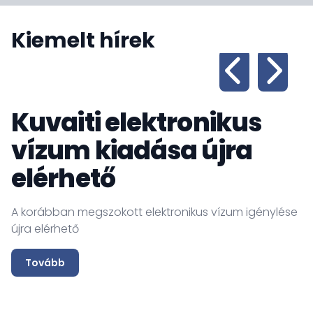
Kiemelt hírek
Kuvaiti elektronikus
vízum kiadása újra
elérhető
A
a
A korábban megszokott elektronikus vízum igénylése
D
újra elérhető
K
K
Tovább
k