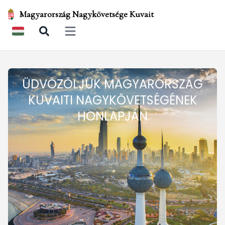
Magyarország Nagykövetsége Kuvait
Open main menu
ÜDVÖZÖLJÜK MAGYARORSZÁG
KUVAITI NAGYKÖVETSÉGÉNEK
HONLAPJÁN