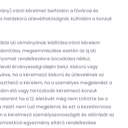
vány) iránti kérelmet belföldön a fővárosi és
os hatáskörű útlevélhatóságnál, külföldön a konzuli
ábbi úti okmányának kiállítása iránti kérelem
jdonítása, megsemmisülése esetén az új úti
jjnyomat rendelkezésre bocsátása nélkül,
evél érvényességi idején belül. Kiskorú vagy
ivéve, ha a kérelmező kiskorú és útlevelének az
jeszthető a kérelem, ha a személyes megjelenést a
földön élő vagy tartózkodó kérelmező konzuli
valamint ha a 12. életévét még nem töltötte be a
a miatt nem tud megjelenni, és ezt a kezelőorvosa
etben a kérelmező személyazonosságát és aláírását az
 – nemzetközi egyezmény eltérő rendelkezése