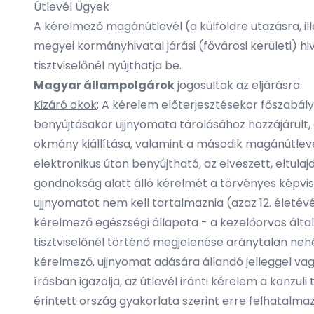
Útlevél Ügyek
A kérelmező magánútlevél (a külföldre utazásra, ill
megyei kormányhivatal járási (fővárosi kerületi) hi
tisztviselőnél nyújthatja be.
Magyar állampolgárok
jogosultak az eljárásra.
Kizáró okok
: A kérelem előterjesztésekor főszabály
benyújtásakor ujjnyomata tárolásához hozzájárult, 
okmány kiállítása, valamint a második magánútlevé
elektronikus úton benyújtható, az elveszett, eltul
gondnokság alatt álló kérelmét a törvényes képvisel
ujjnyomatot nem kell tartalmaznia (azaz 12. életé
kérelmező egészségi állapota - a kezelőorvos által 
tisztviselőnél történő megjelenése aránytalan nehé
kérelmező, ujjnyomat adására állandó jelleggel vag
írásban igazolja, az útlevél iránti kérelem a konzu
érintett ország gyakorlata szerint erre felhatalmaz