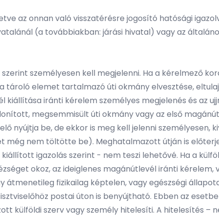
etve az onnan való visszatérésre jogosító hatósági igazol
vatalánál (a továbbiakban: járási hivatal) vagy az általán
 szerint személyesen kell megjelenni. Ha a kérelmező kor
a tároló elemet tartalmazó úti okmány elvesztése, eltula
l kiállítása iránti kérelem személyes megjelenés és az u
ajdonított, megsemmisült úti okmány vagy az első magánútl
ő nyújtja be, de ekkor is meg kell jelenni személyesen, k
vét még nem töltötte be). Meghatalmazott útján is előter
kiállított igazolás szerint - nem teszi lehetővé. Ha a kül
zséget okoz, az ideiglenes magánútlevél iránti kérelem, 
y átmenetileg fizikailag képtelen, vagy egészségi állapot
li tisztviselőhöz postai úton is benyújtható. Ebben az es
ott külföldi szerv vagy személy hitelesíti. A hitelesítés