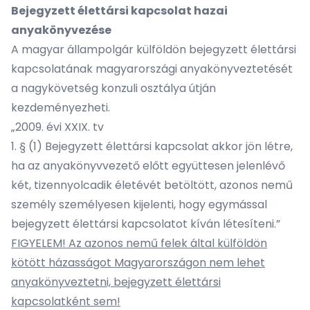
Bejegyzett élettársi kapcsolat hazai
anyakönyvezése
A magyar állampolgár külföldön bejegyzett élettársi
kapcsolatának magyarországi anyakönyveztetését
a nagykövetség konzuli osztálya útján
kezdeményezheti.
„2009. évi XXIX. tv
1. § (1) Bejegyzett élettársi kapcsolat akkor jön létre,
ha az anyakönyvvezető előtt együttesen jelenlévő
két, tizennyolcadik életévét betöltött, azonos nemű
személy személyesen kijelenti, hogy egymással
bejegyzett élettársi kapcsolatot kíván létesíteni.”
FIGYELEM! Az azonos nemű felek által külföldön
kötött házasságot Magyarországon nem lehet
anyakönyveztetni, bejegyzett élettársi
kapcsolatként sem!