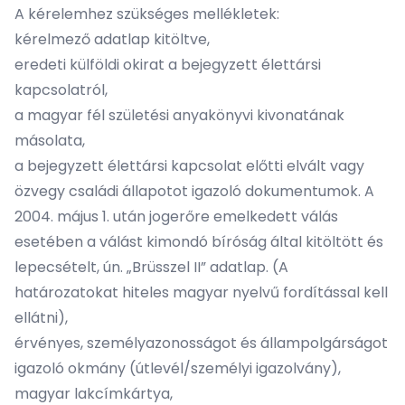
A kérelemhez szükséges mellékletek:
kérelmező adatlap kitöltve,
eredeti külföldi okirat a bejegyzett élettársi
kapcsolatról,
a magyar fél születési anyakönyvi kivonatának
másolata,
a bejegyzett élettársi kapcsolat előtti elvált vagy
özvegy családi állapotot igazoló dokumentumok. A
2004. május 1. után jogerőre emelkedett válás
esetében a válást kimondó bíróság által kitöltött és
lepecsételt, ún. „Brüsszel II” adatlap. (A
határozatokat hiteles magyar nyelvű fordítással kell
ellátni),
érvényes, személyazonosságot és állampolgárságot
igazoló okmány (útlevél/személyi igazolvány),
magyar lakcímkártya,