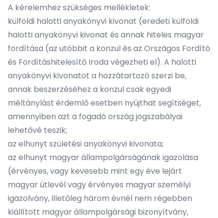
A kérelemhez szükséges mellékletek:
külföldi halotti anyakönyvi kivonat (eredeti külföldi
halotti anyakönyvi kivonat és annak hiteles magyar
fordítása (az utóbbit a konzul és az Országos Fordító
és Fordításhitelesítő Iroda végezheti el). A halotti
anyakönyvi kivonatot a hozzátartozó szerzi be,
annak beszerzéséhez a konzul csak egyedi
méltánylást érdemlő esetben nyújthat segítséget,
amennyiben azt a fogadó ország jogszabályai
lehetővé teszik;
az elhunyt születési anyakönyvi kivonata;
az elhunyt magyar állampolgárságának igazolása
(érvényes, vagy kevesebb mint egy éve lejárt
magyar útlevél vagy érvényes magyar személyi
igazolvány, illetőleg három évnél nem régebben
kiállított magyar állampolgársági bizonyítvány,