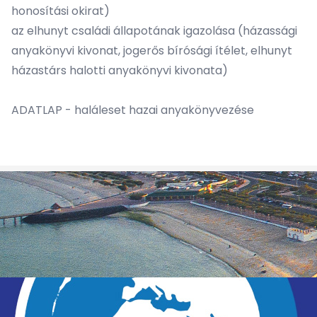
honosítási okirat)
az elhunyt családi állapotának igazolása (házassági
anyakönyvi kivonat, jogerős bírósági ítélet, elhunyt
házastárs halotti anyakönyvi kivonata)
ADATLAP - haláleset hazai anyakönyvezése