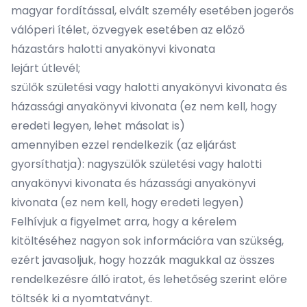
magyar fordítással, elvált személy esetében jogerős
válóperi ítélet, özvegyek esetében az előző
házastárs halotti anyakönyvi kivonata
lejárt útlevél;
szülők születési vagy halotti anyakönyvi kivonata és
házassági anyakönyvi kivonata (ez nem kell, hogy
eredeti legyen, lehet másolat is)
amennyiben ezzel rendelkezik (az eljárást
gyorsíthatja): nagyszülők születési vagy halotti
anyakönyvi kivonata és házassági anyakönyvi
kivonata (ez nem kell, hogy eredeti legyen)
Felhívjuk a figyelmet arra, hogy a kérelem
kitöltéséhez nagyon sok információra van szükség,
ezért javasoljuk, hogy hozzák magukkal az összes
rendelkezésre álló iratot, és lehetőség szerint előre
töltsék ki a
nyomtatványt
.