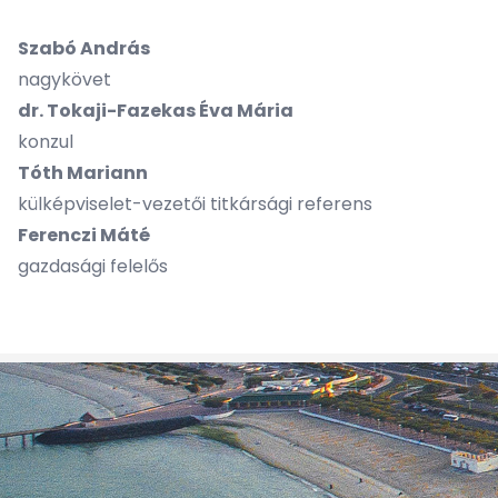
Szabó András
nagykövet
dr. Tokaji-Fazekas Éva Mária
konzul
Tóth Mariann
külképviselet-vezetői titkársági referens
Ferenczi Máté
gazdasági felelős