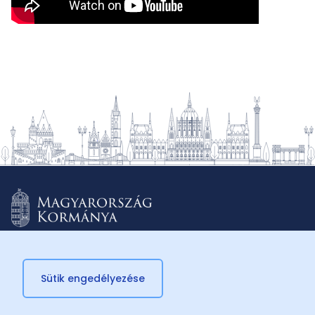
Sütik engedélyezése
© 2026 Külügyminisztérium