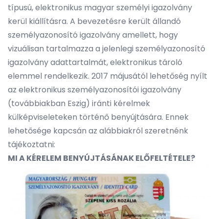
típusú, elektronikus magyar személyi igazolvány
kerül kiállításra. A bevezetésre került állandó
személyazonosító igazolvány amellett, hogy
vizuálisan tartalmazza a jelenlegi személyazonosító
igazolvány adattartalmát, elektronikus tároló
elemmel rendelkezik. 2017 májusától lehetőség nyílt
az elektronikus személyazonosítói igazolvány
(továbbiakban Eszig) iránti kérelmek
külképviseleteken történő benyújtására. Ennek
lehetősége kapcsán az alábbiakról szeretnénk
tájékoztatni:
MI A KÉRELEM BENYÚJTÁSÁNAK ELŐFELTÉTELE?