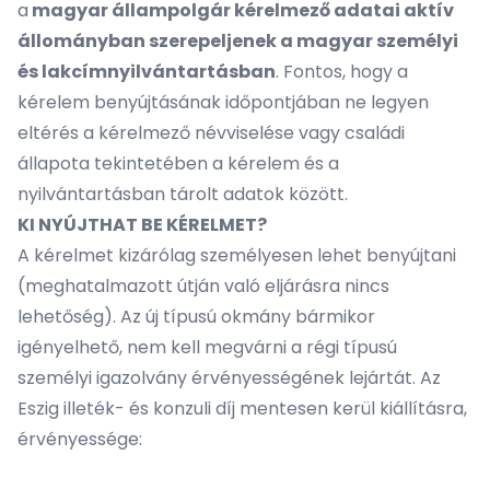
a
magyar állampolgár kérelmező adatai aktív
állományban szerepeljenek a magyar személyi
és lakcímnyilvántartásban
. Fontos, hogy a
kérelem benyújtásának időpontjában ne legyen
eltérés a kérelmező névviselése vagy családi
állapota tekintetében a kérelem és a
nyilvántartásban tárolt adatok között.
KI NYÚJTHAT BE KÉRELMET?
A kérelmet kizárólag személyesen lehet benyújtani
(meghatalmazott útján való eljárásra nincs
lehetőség). Az új típusú okmány bármikor
igényelhető, nem kell megvárni a régi típusú
személyi igazolvány érvényességének lejártát. Az
Eszig illeték- és konzuli díj mentesen kerül kiállításra,
érvényessége: