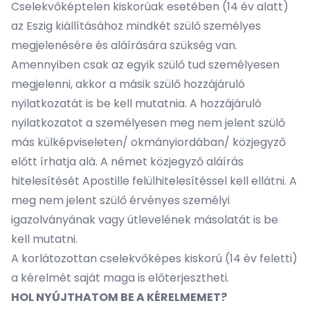
Cselekvőképtelen kiskorúak esetében (14 év alatt)
az Eszig kiállításához mindkét szülő személyes
megjelenésére és aláírására szükség van.
Amennyiben csak az egyik szülő tud személyesen
megjelenni, akkor a másik szülő hozzájáruló
nyilatkozatát is be kell mutatnia. A hozzájáruló
nyilatkozatot a személyesen meg nem jelent szülő
más külképviseleten/ okmányiordában/ közjegyző
előtt írhatja alá. A német közjegyző aláírás
hitelesítését Apostille felülhitelesítéssel kell ellátni. A
meg nem jelent szülő érvényes személyi
igazolványának vagy útlevelének másolatát is be
kell mutatni.
A korlátozottan cselekvőképes kiskorú (14 év feletti)
a kérelmét saját maga is előterjesztheti.
HOL NYÚJTHATOM BE A KÉRELMEMET?