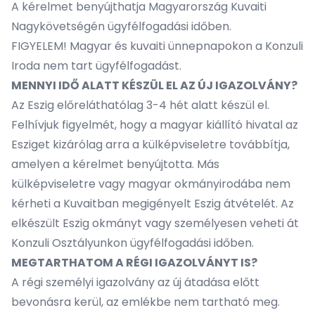
A kérelmet benyújthatja Magyarország Kuvaiti
Nagykövetségén ügyfélfogadási időben.
FIGYELEM! Magyar és kuvaiti ünnepnapokon a Konzuli
Iroda nem tart ügyfélfogadást.
MENNYI IDŐ ALATT KÉSZÜL EL AZ ÚJ IGAZOLVÁNY?
Az Eszig előreláthatólag 3-4 hét alatt készül el.
Felhívjuk figyelmét, hogy a magyar kiállító hivatal az
Esziget kizárólag arra a külképviseletre továbbítja,
amelyen a kérelmet benyújtotta. Más
külképviseletre vagy magyar okmányirodába nem
kérheti a Kuvaitban megigényelt Eszig átvételét. Az
elkészült Eszig okmányt vagy személyesen veheti át
Konzuli Osztályunkon ügyfélfogadási időben.
MEGTARTHATOM A RÉGI IGAZOLVÁNYT IS?
A régi személyi igazolvány az új átadása előtt
bevonásra kerül, az emlékbe nem tartható meg.