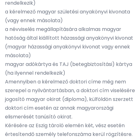
rendelkezik)
a kérelmező magyar születési anyakönyvi kivonata
(vagy ennek másolata)
a névviselés megállapítására alkalmas magyar
hatóság által kiállított házassági anyakönyvi kivonat
(magyar házassági anyakönyvi kivonat vagy ennek
másolata)
magyar adókártya és TAJ (betegbiztosítási) kártya
(ha ilyennel rendelkezik)
Amennyiben a kérelmező doktori címe még nem
szerepel a nyilvántartásban, a doktori cím viselésére
jogosító magyar okirat (diploma), külföldön szerzett
doktori cím esetén az annak magyarországi
elismerését tanúsító okirat.
Kérésére az Eszig tároló elemén két, vész esetén
értesítendő személy telefonszáma kerül rögzítésre.