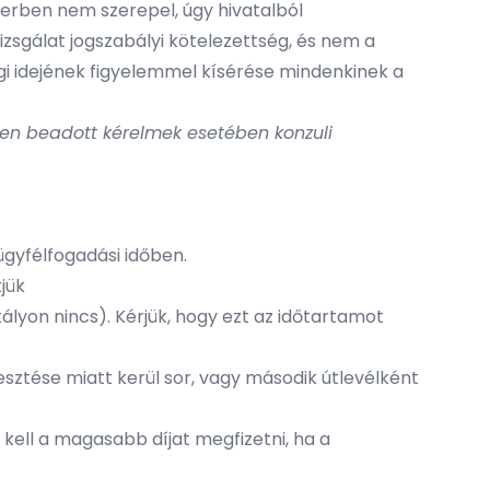
zerben nem szerepel, úgy hivatalból
 vizsgálat jogszabályi kötelezettség, és nem a
ségi idejének figyelemmel kísérése mindenkinek a
eten beadott kérelmek esetében konzuli
ügyfélfogadási időben.
jük
tályon nincs). Kérjük, hogy ezt az időtartamot
esztése miatt kerül sor, vagy második útlevélként
 kell a magasabb díjat megfizetni, ha a