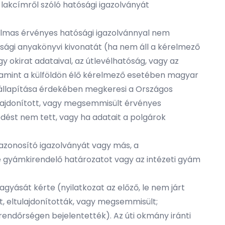
 lakcímről szóló hatósági igazolványát
almas érvényes hatósági igazolvánnyal nem
sági anyakönyvi kivonatát (ha nem áll a kérelmező
okirat adataival, az útlevélhatóság, vagy az
lamint a külföldön élő kérelmező esetében magyar
egállapítása érdekében megkeresi a Országos
ulajdonított, vagy megsemmisült érvényes
edést nem tett, vagy ha adatait a polgárok
yazonosító igazolványát vagy más, a
ve gyámkirendelő határozatot vagy az intézeti gyám
gyását kérte (nyilatkozat az előző, le nem járt
t, eltulajdonították, vagy megsemmisült;
a rendőrségen bejelentették). Az úti okmány iránti