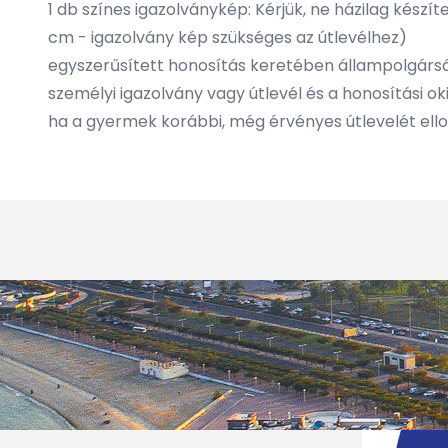
1 db színes igazolványkép: Kérjük, ne házilag kés
cm - igazolvány kép szükséges az útlevélhez)
egyszerűsített honosítás keretében állampolgárság
személyi igazolvány vagy útlevél és a honosítási oki
ha a gyermek korábbi, még érvényes útlevelét ello