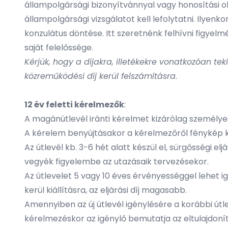
állampolgársági bizonyítvánnyal vagy honosítási ok
állampolgársági vizsgálatot kell lefolytatni. Ilyenko
konzulátus döntése. Itt szeretnénk felhívni figyelm
saját felelőssége.
Kérjük, hogy a díjakra, illetékekre vonatkozóan te
közreműködési díj kerül felszámításra.
12 év feletti kérelmezők
:
A magánútlevél iránti kérelmet kizárólag személye
A kérelem benyújtásakor a kérelmezőről fénykép kés
Az útlevél kb. 3-6 hét alatt készül el, sürgősségi 
vegyék figyelembe az utazásaik tervezésekor.
Az útlevelet 5 vagy 10 éves érvényességgel lehet ig
kerül kiállításra, az eljárási díj magasabb.
Amennyiben az új útlevél igénylésére a korábbi útl
kérelmezéskor az igénylő bemutatja az eltulajdonít