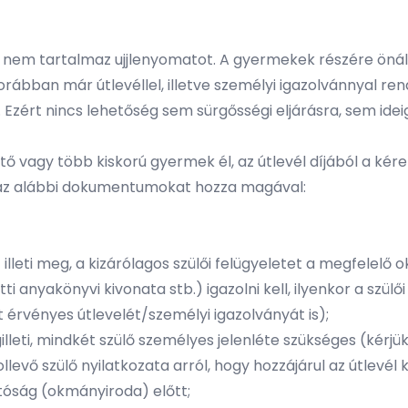
nem tartalmaz ujjlenyomatot. A gyermekek részére önálló ú
 korábban már útlevéllel, illetve személyi igazolvánnyal
. Ezért nincs lehetőség sem sürgősségi eljárásra, sem ide
 vagy több kiskorú gyermek él, az útlevél díjából a ké
ez az alábbi dokumentumokat hozza magával:
 illeti meg, a kizárólagos szülői felügyeletet a megfelelő
ti anyakönyvi kivonata stb.) igazolni kell, ilyenkor a szül
t érvényes útlevelét/személyi igazolványát is);
lleti, mindkét szülő személyes jelenléte szükséges (kérjü
ollevő
szülő nyilatkozata
arról, hogy hozzájárul az útlevél 
tóság (okmányiroda) előtt;