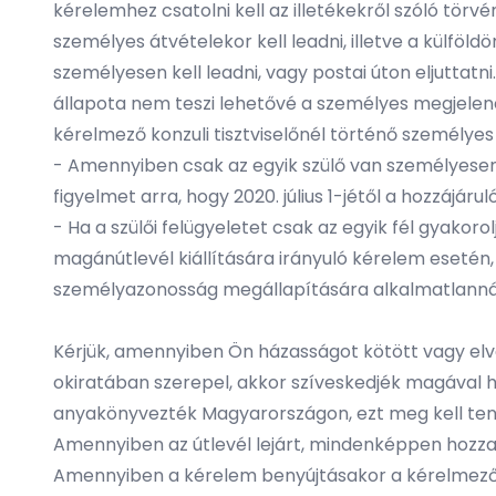
kérelemhez csatolni kell az illetékekről szóló tör
személyes átvételekor kell leadni, illetve a külföl
személyesen kell leadni, vagy postai úton eljuttatn
állapota nem teszi lehetővé a személyes megjelenést
kérelmező konzuli tisztviselőnél történő személye
- Amennyiben csak az egyik szülő van személyesen
figyelmet arra, hogy 2020. július 1-jétől a hozzájá
- Ha a szülői felügyeletet csak az egyik fél gyakorol
magánútlevél kiállítására irányuló kérelem esetén,
személyazonosság megállapítására alkalmatlanná vá
Kérjük, amennyiben Ön házasságot kötött vagy elvá
okiratában szerepel, akkor szíveskedjék magával 
anyakönyvezték Magyarországon, ezt meg kell tenni 
Amennyiben az útlevél lejárt, mindenképpen hozza 
Amennyiben a kérelem benyújtásakor a kérelmező ne