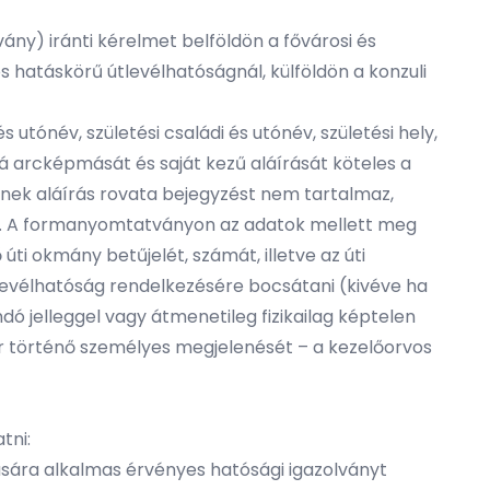
vány) iránti kérelmet belföldön a fővárosi és
os hatáskörű útlevélhatóságnál, külföldön a konzuli
ónév, születési családi és utónév, születési hely,
bbá arcképmását és saját kezű aláírását köteles a
ének aláírás rovata bejegyzést nem tartalmaz,
 alá. A formanyomtatványon az adatok mellett meg
úti okmány betűjelét, számát, illetve az úti
levélhatóság rendelkezésére bocsátani (kivéve ha
dó jelleggel vagy átmenetileg fizikailag képtelen
or történő személyes megjelenését – a kezelőorvos
tni:
sára alkalmas érvényes hatósági igazolványt