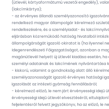
(útlevél, kártyaformátumú vezetői engedély), valam
(lakcímkártya);
- az érvényes állandó személyazonosító igazolvá
rendelkező magyar állampolgár kérelmező születés
rendelkezésére, és a személyiadat- és lakcímnyilv
eljárásban közreműködő hatóság hivatalból intéz
állampolgárságát igazoló okiratot is (ha ilyennel
Idegenrendészeti Főigazgatóságot, azonban a magy
magánútlevél helyett új útlevél kiadása esetén, h
személyi adatainak és lakcímének nyilvántartása 
- kiskorú, valamint a gondnokság alatt álló kérel
személyazonosságát igazoló érvényes hatósági igaz
igazolását az intézeti gyámság fennállásáról;
- kérelmező előző, le nem járt érvényességi idejű 
érvényességi idejű útlevél elvesztéséről, eltulajd
feljelentésről felvett jegyzőkönyv, ha az előző, le 