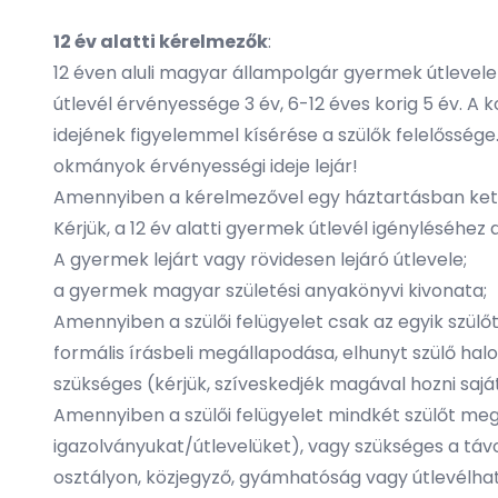
12 év alatti kérelmezők
:
12 éven aluli magyar állampolgár gyermek útlevele 
útlevél érvényessége 3 év, 6-12 éves korig 5 év. A
idejének figyelemmel kísérése a szülők felelőssége
okmányok érvényességi ideje lejár!
Amennyiben a kérelmezővel egy háztartásban kettő
Kérjük, a 12 év alatti gyermek útlevél igényléséh
A gyermek lejárt vagy rövidesen lejáró útlevele;
a gyermek magyar születési anyakönyvi kivonata;
Amennyiben a szülői felügyelet csak az egyik szülőt
formális írásbeli megállapodása, elhunyt szülő halot
szükséges (kérjük, szíveskedjék magával hozni sajá
Amennyiben a szülői felügyelet mindkét szülőt megi
igazolványukat/útlevelüket), vagy szükséges a táv
osztályon, közjegyző, gyámhatóság vagy útlevélha