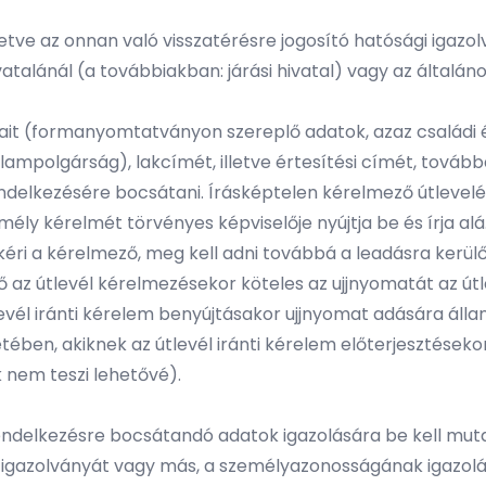
etve az onnan való visszatérésre jogosító hatósági igazol
vatalánál (a továbbiakban: járási hivatal) vagy az általán
 (formanyomtatványon szereplő adatok, azaz családi és ut
állampolgárság), lakcímét, illetve értesítési címét, tová
ndelkezésére bocsátani. Írásképtelen kérelmező útlevel
zemély kérelmét törvényes képviselője nyújtja be és írja
 kéri a kérelmező, meg kell adni továbbá a leadásra kerülő 
 az útlevél kérelmezésekor köteles az ujjnyomatát az út
levél iránti kérelem benyújtásakor ujjnyomat adására állan
ében, akiknek az útlevél iránti kérelem előterjesztések
uk nem teszi lehetővé).
rendelkezésre bocsátandó adatok igazolására be kell muta
 igazolványát vagy más, a személyazonosságának igazolá