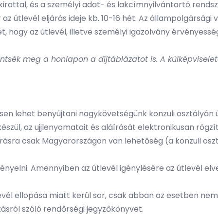
irattal, és a személyi adat- és lakcímnyilvántartó rends
r az útlevél eljárás ideje kb. 10-16 hét. Az állampolgársági
ét, hogy az útlevél, illetve személyi igazolvány érvényes
kintsék meg a honlapon a díjtáblázatot is. A külképvisel
sen lehet benyújtani nagykövetségünk konzuli osztályán 
zül, az ujjlenyomatait és aláírását elektronikusan rögzít
eljárásra csak Magyarországon van lehetőség (a konzuli osz
ényelni. Amennyiben az útlevél igénylésére az útlevél elv
evél ellopása miatt kerül sor, csak abban az esetben nem
ásról szóló rendőrségi jegyzőkönyvet.