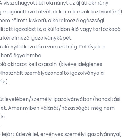
A visszahagyott úti okmányt az új úti okmány
 magánútlevél átvételekor a konzuli tisztviselőnél
 nem töltött kiskorú, a kérelmező egészségi
ított igazolást is, a külföldön élő vagy tartózkodó
 a kérelmező igazolványképét.
ruló nyilatkozatára
van szükség. Felhívjuk a
vehető figyelembe.
ló okiratot kell csatolni (kivéve ideiglenes
 felhasznált személyazonosító igazolványa a
ák).
s útlevelében/személyi igazolványában/honosítási
életét. Amennyiben válását/házasságát még nem
ki.
.
árt útlevéllel, érvényes személyi igazolvánnyal,