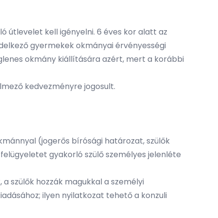
tlevelet kell igényelni. 6 éves kor alatt az
 rendelkező gyermekek okmányai érvényességi
iglenes okmány kiállítására azért, mert a korábbi
relmező kedvezményre jogosult.
 okmánnyal (jogerős bírósági határozat, szülők
ői felügyeletet gyakorló szülő személyes jelenléte
k, a szülők hozzák magukkal a személyi
kiadásához; ilyen nyilatkozat tehető a konzuli