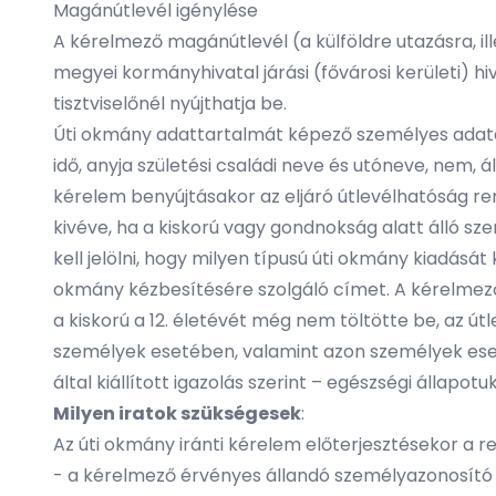
Magánútlevél igénylése
A kérelmező magánútlevél (a külföldre utazásra, ill
megyei kormányhivatal járási (fővárosi kerületi) hi
tisztviselőnél nyújthatja be.
Úti okmány adattartalmát képező személyes adatait
idő, anyja születési családi neve és utóneve, nem, 
kérelem benyújtásakor az eljáró útlevélhatóság re
kivéve, ha a kiskorú vagy gondnokság alatt álló s
kell jelölni, hogy milyen típusú úti okmány kiadását
okmány kézbesítésére szolgáló címet. A kérelmező
a kiskorú a 12. életévét még nem töltötte be, az út
személyek esetében, valamint azon személyek eset
által kiállított igazolás szerint – egészségi állapot
Milyen iratok szükségesek
:
Az úti okmány iránti kérelem előterjesztésekor a 
- a kérelmező érvényes állandó személyazonosító