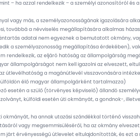
int – ha azzal rendelkezik – a személyi azonosítóról és a
nnyal vagy más, a személyazonosságának igazolására alk
i, továbbá a névviselés megállapítására alkalmas házas
ántartás adatai nem egyeznek a bemutatott okmány, vagy 
kedik a személyazonosság megállapítása érdekében), va
 nem rendelkezik, az eljáró hatóság az állampolgárság m
ar állampolgárságot nem kell igazolni az elveszett, elt
a az útlevélhatóság a magánútlevél visszavonására intézk
külföldön élő magyar állampolgárként tartalmazza)
mező esetén a szülő (törvényes képviselő) állandó személ
olványt, külföldi esetén úti okmányát, a gondnok-, illet
úti okmányát, ha annak utazási szándékkal történő visszaha
onításáról vagy megsemmisüléséről, ha az okmány elveszet
nem járt érvényességű útlevelet eltulajdonították, és ezt 