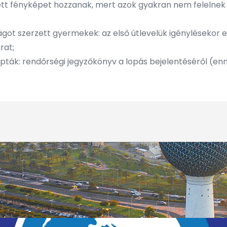
zített fényképet hozzanak, mert azok gyakran nem felelne
ot szerzett gyermekek: az első útlevelük igénylésekor e
rat;
pták: rendőrségi jegyzőkönyv a lopás bejelentéséről (enn