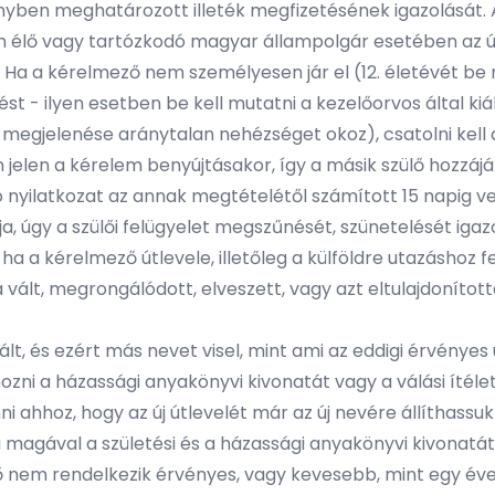
vényben meghatározott illeték megfizetésének igazolását. 
dön élő vagy tartózkodó magyar állampolgár esetében az új
i. Ha a kérelmező nem személyesen jár el (12. életévét be
 - ilyen esetben be kell mutatni a kezelőorvos által kiáll
s megjelenése aránytalan nehézséget okoz), csatolni kell
 jelen a kérelem benyújtásakor, így a másik
szülő hozzájá
ruló nyilatkozat az annak megtételétől számított 15 napig 
ja, úgy a szülői felügyelet megszűnését, szünetelését igazo
 ha a kérelmező útlevele, illetőleg a külföldre utazáshoz
lt, megrongálódott, elveszett, vagy azt eltulajdonított
lt, és ezért más nevet visel, mint ami az eddigi érvénye
hozni a házassági anyakönyvi kivonatát vagy a válási ít
ahhoz, hogy az új útlevelét már az új nevére állíthassuk 
magával a születési és a házassági anyakönyvi kivonatát
m rendelkezik érvényes, vagy kevesebb, mint egy éve lej