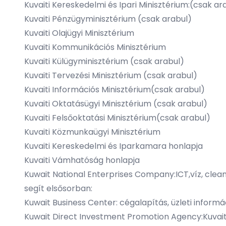
Kuvaiti Kereskedelmi és Ipari Minisztérium
:(csak ar
Kuvaiti Pénzügyminisztérium
(csak arabul)
Kuvaiti Olajügyi Minisztérium
Kuvaiti Kommunikációs Minisztérium
Kuvaiti Külügyminisztérium
(csak arabul)
Kuvaiti Tervezési Minisztérium
(csak arabul)
Kuvaiti Információs Minisztérium
(csak arabul)
Kuvaiti Oktatásügyi Minisztérium
(csak arabul)
Kuvaiti Felsőoktatási Minisztérium
(csak arabul)
Kuvaiti Közmunkaügyi Minisztérium
Kuvaiti Kereskedelmi és Iparkamara honlapja
Kuvaiti Vámhatóság honlapja
Kuwait National Enterprises Company
:ICT,víz, cl
segít elsősorban:
Kuwait Business Center
: cégalapítás, üzleti inform
Kuwait Direct Investment Promotion Agency
:Kuvai