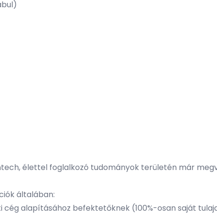
abul)
eantech, élettel foglalkozó tudományok területén már me
ációk általában:
ti cég alapításához befektetőknek (100%-osan saját tulajdo