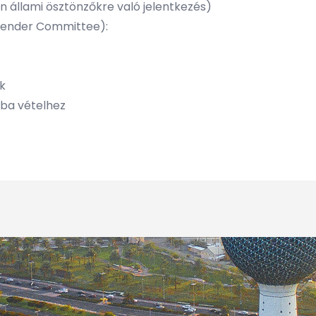
n állami ösztönzőkre való jelentkezés)
Tender Committee):
k
sba vételhez