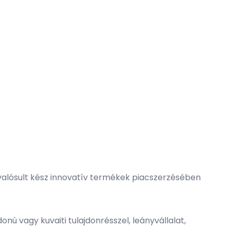
gvalósult kész innovatív termékek piacszerzésében
nú vagy kuvaiti tulajdonrésszel, leányvállalat,